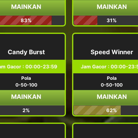
MAINKAN
MAINKAN
83%
31%
Candy Burst
Speed Winner
am Gacor : 00:00-23:59
Jam Gacor : 00:00-23:
Pola
Pola
0-50-100
0-50-100
MAINKAN
MAINKAN
2%
62%