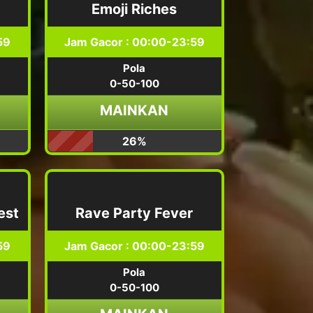
Emoji Riches
59
Jam Gacor : 00:00-23:59
Pola
0-50-100
MAINKAN
26%
est
Rave Party Fever
59
Jam Gacor : 00:00-23:59
Pola
0-50-100